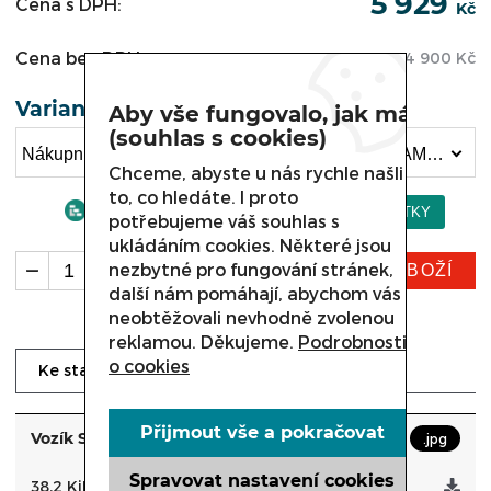
5 929
Cena s DPH:
Kč
Cena bez DPH:
4 900
Kč
Varianta
Aby vše fungovalo, jak má
(souhlas s cookies)
Nákupní vozík SAM - drátěný podvozek , Vozík SAM 160L (5 929 Kč)
Chceme, abyste u nás rychle našli
to, co hledáte. I proto
potřebujeme váš souhlas s
ukládáním cookies. Některé jsou
nezbytné pro fungování stránek,
KOUPIT ZBOŽÍ
ks
další nám pomáhají, abychom vás
neobtěžovali nevhodně zvolenou
reklamou. Děkujeme.
Podrobnosti
o cookies
Dotaz prodejci
Ke stažení
Přijmout vše a pokračovat
Vozík SAM - drátěný podvozek
.jpg
Spravovat nastavení cookies
38,2 KiB