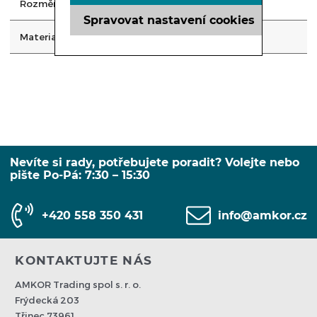
Rozměry
vnitřní průměr 9cm
Spravovat nastavení cookies
Material (barva)
Nerez 18/10
Nevíte si rady, potřebujete poradit? Volejte nebo
pište Po-Pá: 7:30 – 15:30
+420 558 350 431
info@amkor.cz
KONTAKTUJTE NÁS
AMKOR Trading spol s. r. o.
Frýdecká 203
Třinec 73961