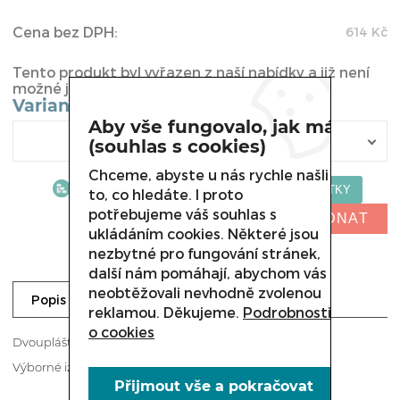
Cena bez DPH:
614
Kč
Tento produkt byl vyřazen z naší nabídky a již není
možné jej u nás koupit.
Varianta
Aby vše fungovalo, jak má
(souhlas s cookies)
Chceme, abyste u nás rychle našli
to, co hledáte. I proto
potřebujeme váš souhlas s
NELZE OBJEDNAT
ukládáním cookies. Některé jsou
nezbytné pro fungování stránek,
další nám pomáhají, abychom vás
neobtěžovali nevhodně zvolenou
Dotaz prodejci
Popis
reklamou. Děkujeme.
Podrobnosti
o cookies
Dvouplášťový obal na láhve.
Výborné izolační vlastnosti.
Přijmout vše a pokračovat