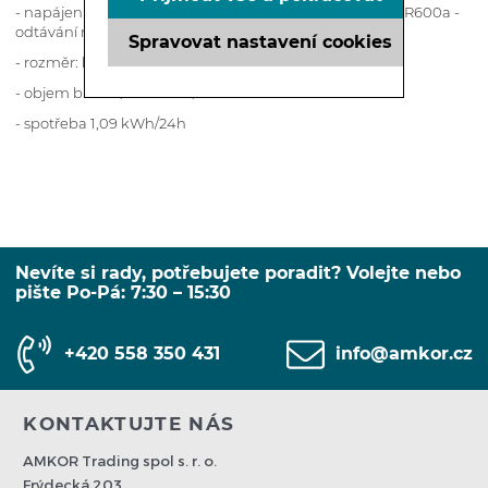
- napájení 230V / 50 Hz - klimatická třída N / T - chladivo R600a -
odtávání manuální
Spravovat nastavení cookies
- rozměr: hloubka 700 x v945 mm
- objem brutto / netto 189/185
- spotřeba 1,09 kWh/24h
Nevíte si rady, potřebujete poradit? Volejte nebo
pište Po-Pá: 7:30 – 15:30
+420 558 350 431
info@amkor.cz
KONTAKTUJTE NÁS
AMKOR Trading spol s. r. o.
Frýdecká 203