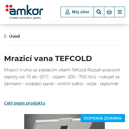
Můj účet
Úvod
Mrazicí vana TEFCOLD
Mrazicí truhla se zvedacím víkem Tefcold Rozsah pracovní
teploty od -15 do -25°C - objem: 200 - 700 litrů - rukojeť se
zámkem - ovládací panel - vnitřní světlo - koše - teploměr
Celý popis produktu
DOPRAVA ZDARMA