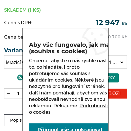
SKLADEM
(1 KS)
12 947
Cena s DPH:
Kč
Cena bez DPH:
10 700
Kč
Aby vše fungovalo, jak má
Varianta
(souhlas s cookies)
Chceme, abyste u nás rychle našli
Mrazicí vana TEFCOLD, Tefcold FR 205 délka 734 mm (12 947 Kč)
to, co hledáte. I proto
potřebujeme váš souhlas s
ukládáním cookies. Některé jsou
nezbytné pro fungování stránek,
další nám pomáhají, abychom vás
KOUPIT ZBOŽÍ
ks
neobtěžovali nevhodně zvolenou
reklamou. Děkujeme.
Podrobnosti
o cookies
Dotaz prodejci
Popis
Přijmout vše a pokračovat