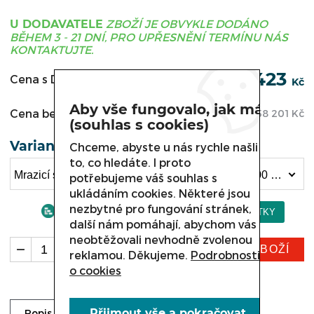
ZBOŽÍ JE OBVYKLE DODÁNO
U DODAVATELE
BĚHEM 3 - 21 DNÍ, PRO UPŘESNĚNÍ TERMÍNU NÁS
KONTAKTUJTE.
70 423
Cena s DPH:
Kč
Aby vše fungovalo, jak má
Cena bez DPH:
58 201
Kč
(souhlas s cookies)
Varianta
Chceme, abyste u nás rychle našli
to, co hledáte. I proto
Mrazicí stůl DORAM, DM-95044.0.0 - d950 x hl.700 x 850 mm (70 423 Kč)
potřebujeme váš souhlas s
ukládáním cookies. Některé jsou
nezbytné pro fungování stránek,
další nám pomáhají, abychom vás
neobtěžovali nevhodně zvolenou
KOUPIT ZBOŽÍ
ks
reklamou. Děkujeme.
Podrobnosti
o cookies
Přijmout vše a pokračovat
Ke stažení
Dotaz prodejci
Popis