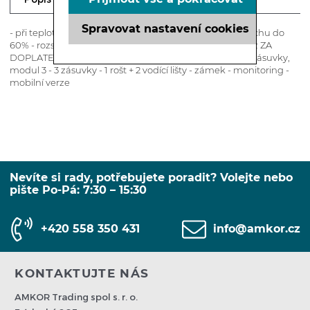
Spravovat nastavení cookies
- při teplotě okolního prostředí do +43°C a vlhkosti vzduchu do
60% - rozsah teplot od -14 do -21°C - napájení 230V/50Hz ZA
DOPLATEK - modul 1 - 1 zásuvka pro láhve, modul 2 - 2 zásuvky,
modul 3 - 3 zásuvky - 1 rošt + 2 vodící lišty - zámek - monitoring -
mobilní verze
Nevíte si rady, potřebujete poradit? Volejte nebo
pište Po-Pá: 7:30 – 15:30
+420 558 350 431
info@amkor.cz
KONTAKTUJTE NÁS
AMKOR Trading spol s. r. o.