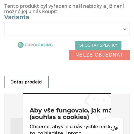
Tento produkt byl vyřazen z naší nabídky a již není
možné jej u nás koupit.
Varianta
NELZE OBJEDNAT
Dotaz prodejci
Dotaz prodejci
Aby vše fungovalo, jak má
(souhlas s cookies)
Chceme, abyste u nás rychle našli
Potřebujete poradit, který produkt je
to, co hledáte. I proto