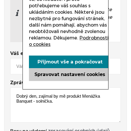
přesně pro Vás?
potřebujeme váš souhlas s
Nevíte si rady s výběrem nebo máte
ukládáním cookies. Některé jsou
jakékoliv další otázky? Neváhejte se
nezbytné pro fungování stránek,
na nás obrátit a my Vám rádi
další nám pomáhají, abychom vás
neobtěžovali nevhodně zvolenou
pomůžeme.
reklamou. Děkujeme.
Podrobnosti
o cookies
Váš e-mail
Přijmout vše a pokračovat
Spravovat nastavení cookies
Zpráva
zpracování osobních údajů
Beru na vědomí
.