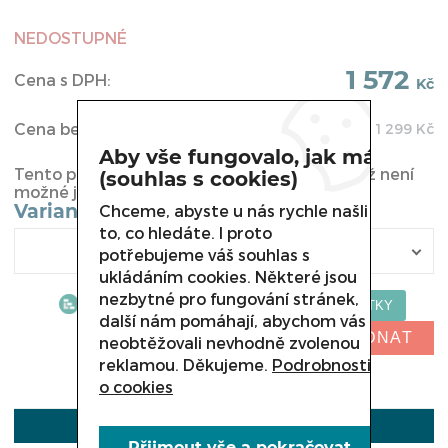
NEDOSTUPNÉ
1 572
Cena s DPH:
Kč
Cena bez DPH:
1 299
Kč
Aby vše fungovalo, jak má
Tento produkt byl vyřazen z naší nabídky a již není
(souhlas s cookies)
možné jej u nás koupit.
Varianta
Chceme, abyste u nás rychle našli
to, co hledáte. I proto
potřebujeme váš souhlas s
ukládáním cookies. Některé jsou
nezbytné pro fungování stránek,
další nám pomáhají, abychom vás
NELZE OBJEDNAT
neobtěžovali nevhodně zvolenou
reklamou. Děkujeme.
Podrobnosti
o cookies
POPIS
Přijmout vše a pokračovat