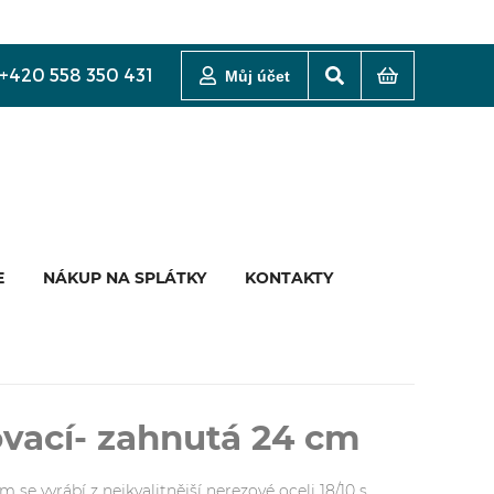
+420 558 350 431
Můj účet
E
NÁKUP NA SPLÁTKY
KONTAKTY
ovací- zahnutá 24 cm
m se vyrábí z nejkvalitnější nerezové oceli 18/10 s