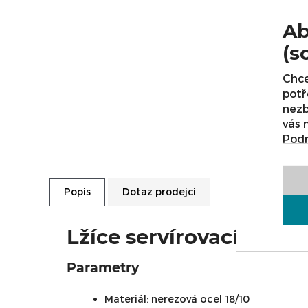
Ab
(s
Chce
potř
nezb
vás 
Podr
Dotaz prodejci
Popis
Lžíce servírovací 24 cm
Parametry
Materiál: nerezová ocel 18/10