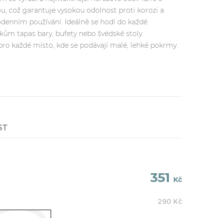
u, což garantuje vysokou odolnost proti korozi a
odenním používání. Ideálně se hodí do každé
íkům tapas bary, bufety nebo švédské stoly.
pro každé místo, kde se podávají malé, lehké pokrmy.
ST
351
Kč
290
Kč