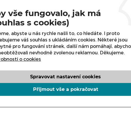
Tento produkt byl vyřazen
koupit.
y vše fungovalo, jak má
Varianta
ouhlas s cookies)
me, abyste u nás rychle našli to, co hledáte. I proto
ebujeme váš souhlas s ukládáním cookies. Některé jsou
ytné pro fungování stránek, další nám pomáhají, abych
neobtěžovali nevhodně zvolenou reklamou. Děkujeme.
obnosti o cookies
Spravovat nastavení cookies
Přijmout vše a pokračovat