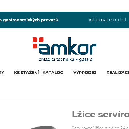
informace na tel.:
 a gastronomických provozů
TY
KE STAŽENÍ - KATALOG
VÝPRODEJ
REALIZAC
Lžíce servír
Servírovací lžíce o délce 24 c