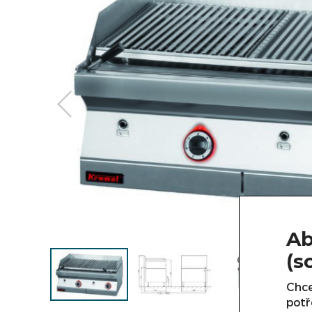
Ab
(s
Chce
potř