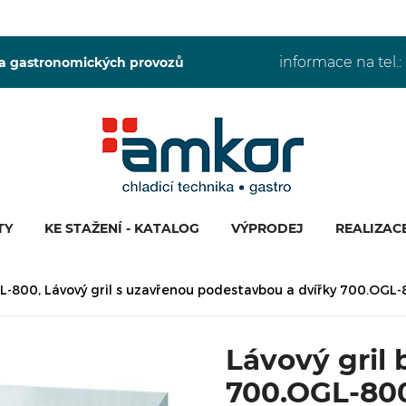
informace na tel.:
 a gastronomických provozů
TY
KE STAŽENÍ - KATALOG
VÝPRODEJ
REALIZAC
L-800, Lávový gril s uzavřenou podestavbou a dvířky 700.OGL
Lávový gril
700.OGL-80