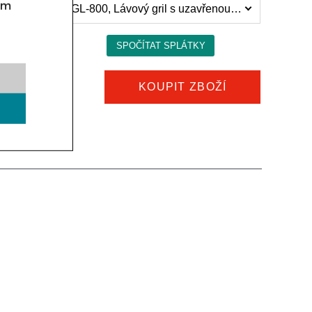
om
Lávový gril bez podestavby Kromet 700.OGL-800, Lávový gril s uzavřenou podestavbou a dvířky 700.OGL-800.SD (94 138 Kč)
KOUPIT ZBOŽÍ