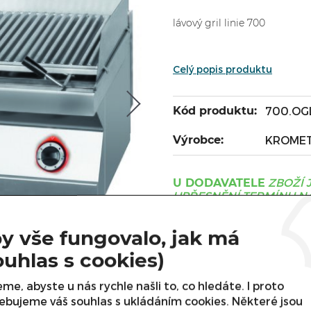
lávový gril linie 700
Celý popis produktu
Kód produktu:
700.OG
Výrobce:
KROME
ZBOŽÍ 
U DODAVATELE
UPŘESNĚNÍ TERMÍNU NÁ
Cena s DPH:
y vše fungovalo, jak má
ouhlas s cookies)
Cena bez DPH:
me, abyste u nás rychle našli to, co hledáte. I proto
Varianta
ebujeme váš souhlas s ukládáním cookies. Některé jsou