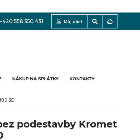
+420 558 350 431
Můj účet
E
NÁKUP NA SPLÁTKY
KONTAKTY
-800.SD
 bez podestavby Kromet
0