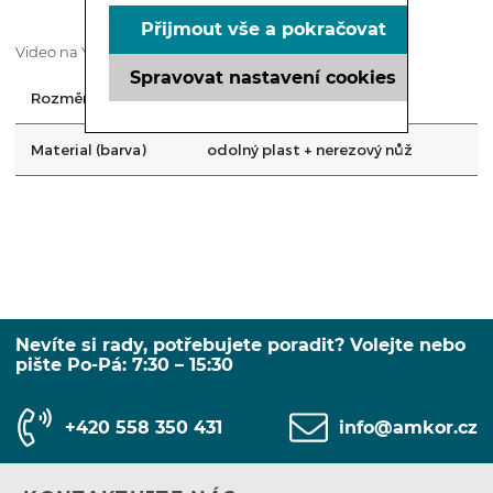
Přijmout vše a pokračovat
Video na Youtube.com >>>
ZDE
<<<
Spravovat nastavení cookies
Rozměry
d 37 x š 12
Material (barva)
odolný plast + nerezový nůž
Nevíte si rady, potřebujete poradit? Volejte nebo
pište Po-Pá: 7:30 – 15:30
+420 558 350 431
info@amkor.cz