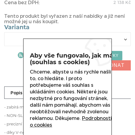
Cena bez DPH:
2 138
Kč
Tento produkt byl vyřazen z naší nabídky a již není
možné jej u nás koupit.
Varianta
Aby vše fungovalo, jak má
(souhlas s cookies)
NELZE OBJEDNAT
Chceme, abyste u nás rychle našli
to, co hledáte. I proto
potřebujeme váš souhlas s
ukládáním cookies. Některé jsou
Dotaz prodejci
Popis
nezbytné pro fungování stránek,
další nám pomáhají, abychom vás
- zabírá minimum místa
neobtěžovali nevhodně zvolenou
- NON-SLIP rukojeť
reklamou. Děkujeme.
Podrobnosti
- precizní nastavení tloušťky
o cookies
- díky V-noži je úhel 19,3°