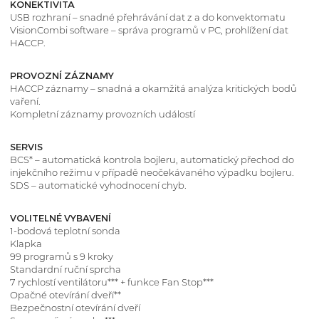
KONEKTIVITA
USB rozhraní – snadné přehrávání dat z a do konvektomatu
VisionCombi software – správa programů v PC, prohlížení dat
HACCP.
PROVOZNÍ ZÁZNAMY
HACCP záznamy – snadná a okamžitá analýza kritických bodů
vaření.
Kompletní záznamy provozních událostí
SERVIS
BCS* – automatická kontrola bojleru, automatický přechod do
injekčního režimu v případě neočekávaného výpadku bojleru.
SDS – automatické vyhodnocení chyb.
VOLITELNÉ VYBAVENÍ
1-bodová teplotní sonda
Klapka
99 programů s 9 kroky
Standardní ruční sprcha
7 rychlostí ventilátoru*** + funkce Fan Stop***
Opačné otevírání dveří**
Bezpečnostní otevírání dveří