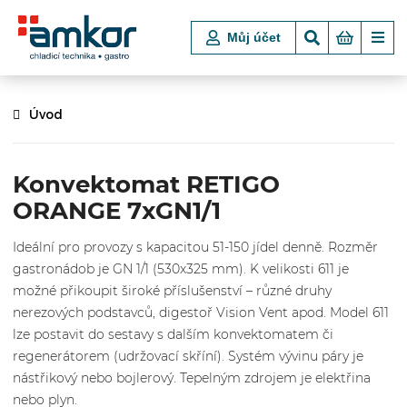
Můj účet
Úvod
Konvektomat RETIGO
ORANGE 7xGN1/1
Ideální pro provozy s kapacitou 51-150 jídel denně. Rozměr
gastronádob je GN 1/1 (530x325 mm). K velikosti 611 je
možné přikoupit široké příslušenství – různé druhy
nerezových podstavců, digestoř Vision Vent apod. Model 611
lze postavit do sestavy s dalším konvektomatem či
regenerátorem (udržovací skříní). Systém vývinu páry je
nástřikový nebo bojlerový. Tepelným zdrojem je elektřina
nebo plyn.