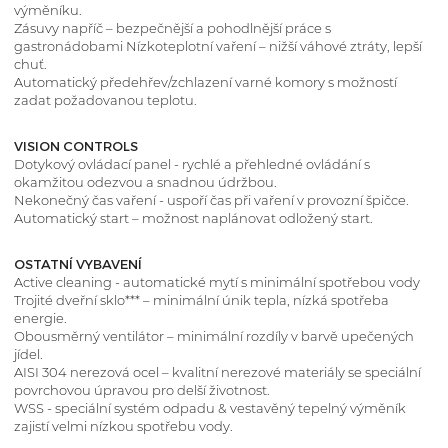
výměníku.
Zásuvy napříč – bezpečnější a pohodlnější práce s
gastronádobami Nízkoteplotní vaření – nižší váhové ztráty, lepší
chuť.
Automatický předehřev/zchlazení varné komory s možností
zadat požadovanou teplotu.
VISION CONTROLS
Dotykový ovládací panel - rychlé a přehledné ovládání s
okamžitou odezvou a snadnou údržbou.
Nekonečný čas vaření - uspoří čas při vaření v provozní špičce.
Automatický start – možnost naplánovat odložený start.
OSTATNÍ VYBAVENÍ
Active cleaning - automatické mytí s minimální spotřebou vody
Trojité dveřní sklo*** – minimální únik tepla, nízká spotřeba
energie.
Obousměrný ventilátor – minimální rozdíly v barvě upečených
jídel.
AISI 304 nerezová ocel – kvalitní nerezové materiály se speciální
povrchovou úpravou pro delší životnost.
WSS - speciální systém odpadu & vestavěný tepelný výměník
zajistí velmi nízkou spotřebu vody.