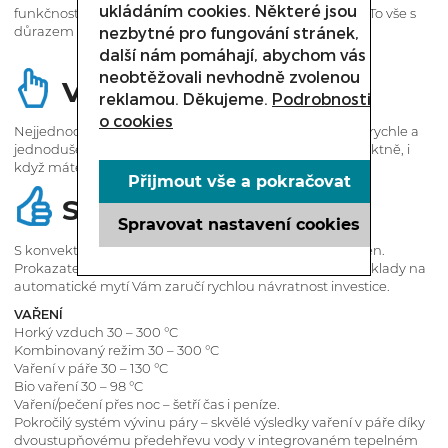
ukládáním cookies. Některé jsou
funkčnosti, výborné ergonomie a atraktivního vzhledu. To vše s
důrazem na bezpečnost a hygienu.
nezbytné pro fungování stránek,
další nám pomáhají, abychom vás
neobtěžovali nevhodně zvolenou
Vision Controls
reklamou. Děkujeme.
Podrobnosti
o cookies
Nejjednodušší ovládání na trhu Vám šetří čas a umožní rychle a
jednoduše nastavit, co potřebujete. Panel reaguje perfektně, i
když máte mastné ruce nebo pracujete v rukavicích.
Přijmout vše a pokračovat
Smart Investment
Spravovat nastavení cookies
S konvektomatem Retigo Vision šetříte peníze každý den.
Prokazatelně nejnižší spotřeba energie, vody a nízké náklady na
automatické mytí Vám zaručí rychlou návratnost investice.
VAŘENÍ
Horký vzduch 30 – 300 °C
Kombinovaný režim 30 – 300 °C
Vaření v páře 30 – 130 °C
Bio vaření 30 – 98 °C
Vaření/pečení přes noc – šetří čas i peníze.
Pokročilý systém vývinu páry – skvělé výsledky vaření v páře díky
dvoustupňovému předehřevu vody v integrovaném tepelném