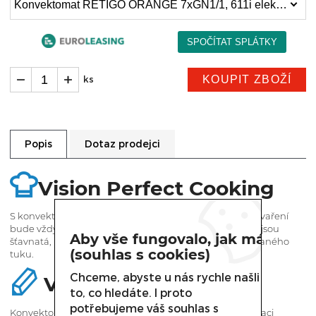
Konvektomat RETIGO ORANGE 7xGN1/1, 611i elektrický s nástřikem (203 159 Kč)
KOUPIT ZBOŽÍ
ks
Dotaz prodejci
Popis
Vision Perfect Cooking
S konvektomaty Retigo Vision máte jistotu, že výsledek vaření
bude vždy skvělý. Připravená jídla mají perfektní barvu, jsou
Aby vše fungovalo, jak má
šťavnatá, křupavá a zdravě připravená s minimem přidaného
(souhlas s cookies)
tuku.
Chceme, abyste u nás rychle našli
Vision Design
to, co hledáte. I proto
potřebujeme váš souhlas s
Konvektomat Retigo Vision Vám nabízí skvělou kombinaci