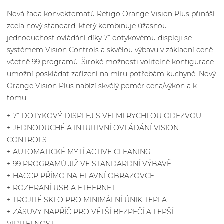
Nová řada konvektomatů Retigo Orange Vision Plus přináší
zcela nový standard, který kombinuje úžasnou
jednoduchost ovládání díky 7“ dotykovému displeji se
systémem Vision Controls a skvělou výbavu v základní ceně
včetně 99 programů. Široké možnosti volitelné konfigurace
umožní poskládat zařízení na míru potřebám kuchyně. Nový
Orange Vision Plus nabízí skvělý poměr cena/výkon a k
tomu:
+ 7“ DOTYKOVÝ DISPLEJ S VELMI RYCHLOU ODEZVOU
+ JEDNODUCHÉ A INTUITIVNÍ OVLÁDÁNÍ VISION
CONTROLS
+ AUTOMATICKÉ MYTÍ ACTIVE CLEANING
+ 99 PROGRAMŮ JIŽ VE STANDARDNÍ VÝBAVĚ
+ HACCP PŘÍMO NA HLAVNÍ OBRAZOVCE
+ ROZHRANÍ USB A ETHERNET
+ TROJITÉ SKLO PRO MINIMÁLNÍ ÚNIK TEPLA
+ ZÁSUVY NAPŘÍČ PRO VĚTŠÍ BEZPEČÍ A LEPŠÍ