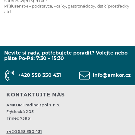
Samonavíjecí sprcha***
Příslušenství – podstavce, vozíky, gastronádoby, čistící prostředky
atd.
Nevíte si rady, potřebujete poradit? Volejte nebo
pište Po-Pá: 7:30 – 15:30
+420 558 350 431
info@amkor.cz
KONTAKTUJTE NÁS
AMKOR Trading spol s. r. o.
Frýdecká 203
Třinec 73961
+420 558 350 431