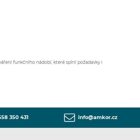
áření funkčního nádobí, které splní požadavky i
558 350 431
info@amkor.cz