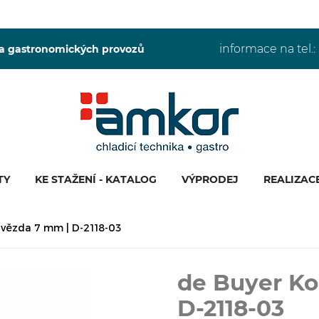
informace na tel.:
 a gastronomických provozů
TY
KE STAŽENÍ - KATALOG
VÝPRODEJ
REALIZAC
vězda 7 mm | D-2118-03
de Buyer K
D-2118-03