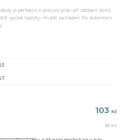
ězdy je perfektní k precizní práci při zdobení dortů.
rží vysoké teploty i hrubší zacházení. Po dokončení
y.
03
ST
103
Kč
85
Kč
 z naší nabídky a již není možné jej u nás