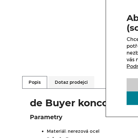
Ab
(s
Chce
potř
nezb
vás 
Podr
Dotaz prodejci
Popis
de Buyer koncovka 
Parametry
Materiál: nerezová ocel