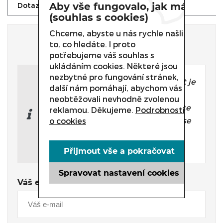
Aby vše fungovalo, jak má
Dotaz prodejci
(souhlas s cookies)
Chceme, abyste u nás rychle našli
Dotaz prodejci
to, co hledáte. I proto
potřebujeme váš souhlas s
ukládáním cookies. Některé jsou
nezbytné pro fungování stránek,
Potřebujete poradit, který produkt je
další nám pomáhají, abychom vás
přesně pro Vás?
neobtěžovali nevhodně zvolenou
Nevíte si rady s výběrem nebo máte
reklamou. Děkujeme.
Podrobnosti
jakékoliv další otázky? Neváhejte se
o cookies
na nás obrátit a my Vám rádi
pomůžeme.
Přijmout vše a pokračovat
Spravovat nastavení cookies
Váš e-mail