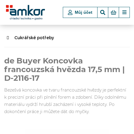
Můj účet
Cukrářské potřeby
de Buyer Koncovka
francouzská hvězda 17,5 mm |
D-2116-17
Bezešvá koncovka ve tvaru francouzské hvězdy je perfektní
k precizní práci při plnění forem a zdobení. Díky odolnému
materiálu vydrží hrubší zacházení i vysoké teploty. Po
dokončení práce ji můžete dát do myčky.