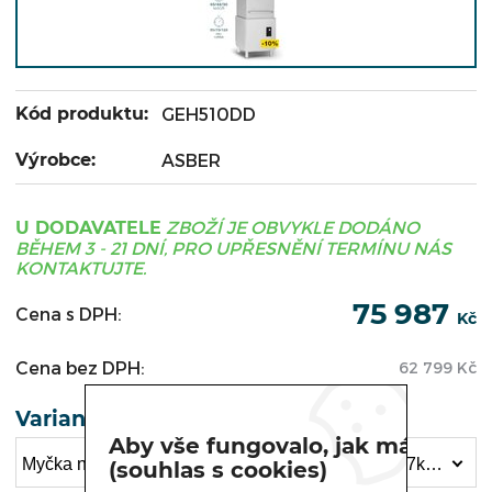
Kód produktu:
GEH510DD
Výrobce:
ASBER
ZBOŽÍ JE OBVYKLE DODÁNO
U DODAVATELE
BĚHEM 3 - 21 DNÍ, PRO UPŘESNĚNÍ TERMÍNU NÁS
KONTAKTUJTE.
75 987
Cena s DPH:
Kč
Cena bez DPH:
62 799
Kč
Varianta
Aby vše fungovalo, jak má
Myčka nádobí průchozí GE H510 , DD / 400V /17,7kW bez čerpadla (75 987 Kč)
(souhlas s cookies)