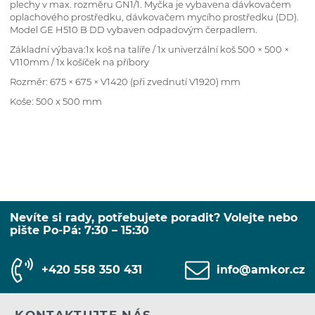
plechy v max. rozměru GN1/1. Myčka je vybavena dávkovačem
oplachového prostředku, dávkovačem mycího prostředku (DD).
Model GE H510 B DD vybaven odpadovým čerpadlem.
Základní výbava:1x koš na talíře / 1x univerzální koš 500 × 500 ×
V110mm / 1x košíček na příbory
Rozměr: 675 × 675 × V1420 (při zvednutí V1920) mm
Koše: 500 x 500 mm
Nevíte si rady, potřebujete poradit? Volejte nebo
pište Po-Pá: 7:30 – 15:30
+420 558 350 431
info@amkor.cz
KONTAKTUJTE NÁS