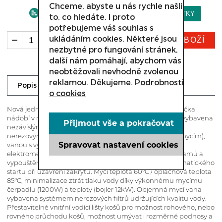
Chceme, abyste u nás rychle našli
to, co hledáte. I proto
potřebujeme váš souhlas s
ukládáním cookies. Některé jsou
KOUPIT ZBOŽÍ
ks
nezbytné pro fungování stránek,
další nám pomáhají, abychom vás
neobtěžovali nevhodně zvolenou
reklamou. Děkujeme.
Podrobnosti
Dotaz prodejci
Popis
o cookies
Nová jednoplášťová průchozí výkonná automatická myčka
nádobí v nerezovém provedení a atraktivním designu, vybavena
Přijmout vše a pokračovat
nezávislými rotačními rameny (spodním oplachovým,
nerezovým mycím, horním oplachovým a nerezovým mycím),
Spravovat nastavení cookies
vanou s vyjímatelnými nerezovými filtry, snadným,
elektromechanickým ovládáním (otočný ovladač programů a
vypouštění, kontrolka teploty a napájení) a funkcí automatického
startu při uzavření zákrytu. Mycí teplota 60°C / oplachová teplota
85°C, minimalizace ztrát tlaku vody díky výkonnému mycímu
čerpadlu (1200W) a teploty (bojler 12kW). Objemná mycí vana
vybavena systémem nerezových filtrů udržujících kvalitu vody.
Přestavitelné vnitřní vodící lišty košů pro možnost rohového, nebo
rovného průchodu košů, možnost umývat i rozměrné podnosy a