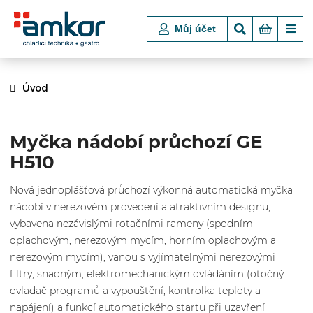
Můj účet
Úvod
Myčka nádobí průchozí GE
H510
Nová jednoplášťová průchozí výkonná automatická myčka
nádobí v nerezovém provedení a atraktivním designu,
vybavena nezávislými rotačními rameny (spodním
oplachovým, nerezovým mycím, horním oplachovým a
nerezovým mycím), vanou s vyjímatelnými nerezovými
filtry, snadným, elektromechanickým ovládáním (otočný
ovladač programů a vypouštění, kontrolka teploty a
napájení) a funkcí automatického startu při uzavření