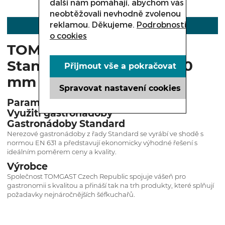
další nám pomáhají, abychom vás
neobtěžovali nevhodně zvolenou
reklamou. Děkujeme.
Podrobnosti
POPIS
o cookies
TOMGAST gastronádoba
Standard 1/1 s úchyty 200
Přijmout vše a pokračovat
mm
Spravovat nastavení cookies
Parametry
Využití gastronádoby
Gastronádoby Standard
Nerezové gastronádoby z řady Standard se vyrábí ve shodě s
normou EN 631 a představují ekonomicky výhodné řešení s
ideálním poměrem ceny a kvality.
Výrobce
Společnost TOMGAST Czech Republic spojuje vášeň pro
gastronomii s kvalitou a přináší tak na trh produkty, které splňují
požadavky nejnáročnějších šéfkuchařů.