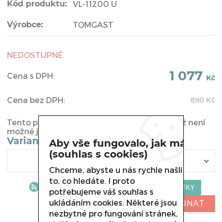
Kód produktu:
VL-11200 U
Výrobce:
TOMGAST
NEDOSTUPNÉ
1 077
Cena s DPH:
Kč
Cena bez DPH:
890
Kč
Tento produkt byl vyřazen z naší nabídky a již není
možné jej u nás koupit.
Varianta
Aby vše fungovalo, jak má
(souhlas s cookies)
Chceme, abyste u nás rychle našli
to, co hledáte. I proto
potřebujeme váš souhlas s
ukládáním cookies. Některé jsou
NELZE OBJEDNAT
nezbytné pro fungování stránek,