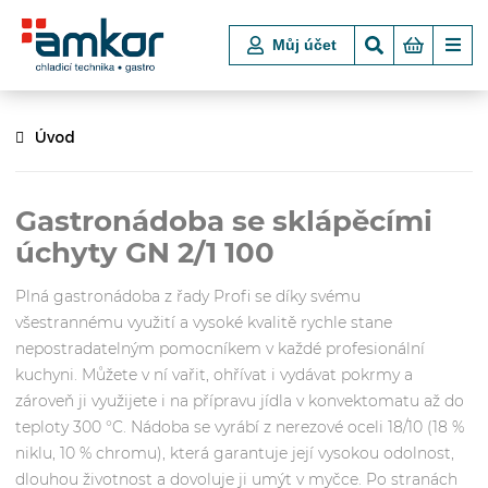
Můj účet
Úvod
Gastronádoba se sklápěcími
úchyty GN 2/1 100
Plná gastronádoba z řady Profi se díky svému
všestrannému využití a vysoké kvalitě rychle stane
nepostradatelným pomocníkem v každé profesionální
kuchyni. Můžete v ní vařit, ohřívat i vydávat pokrmy a
zároveň ji využijete i na přípravu jídla v konvektomatu až do
teploty 300 °C. Nádoba se vyrábí z nerezové oceli 18/10 (18 %
niklu, 10 % chromu), která garantuje její vysokou odolnost,
dlouhou životnost a dovoluje ji umýt v myčce. Po stranách