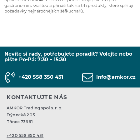
gastronomii s kvalitou a přináší tak na trh produkty, které splňují
požadavky nejnáročnějších šéfkuchařů.
Nevíte si rady, potřebujete poradit? Volejte nebo
pište Po-Pá: 7:30 – 15:30
+420 558 350 431
info@amkor.cz
KONTAKTUJTE NÁS
AMKOR Trading spol s. r. o.
Frýdecká 203
Třinec 73961
+420 558 350 431