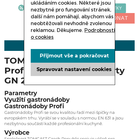
ukládáním cookies. Některé jsou
nezbytné pro fungování stránek,
další nám pomáhají, abychom vás
NELZE OBJEDNAT
neobtěžovali nevhodně zvolenou
reklamou. Děkujeme.
Podrobnosti
o cookies
POPIS
Přijmout vše a pokračovat
TOMGAST gastronádoba
Profi se sklápěcími úchyty
Spravovat nastavení cookies
GN 2/1 100 mm
Parametry
Využití gastronádoby
Gastronádoby Profi
Gastronádoby Profi se svou kvalitou řadí mezi špičky na
evropském trhu. Vyrábí se v souladu s normou EN 631 a jsou
nezbytnou součástí každé profesionální kuchyně.
Výrobce
Společnost TOMGAST Czech Republic spojuje vášeň pro