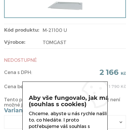
Kód produktu:
M-21100 U
Výrobce:
TOMGAST
NEDOSTUPNÉ
2 166
Cena s DPH:
Kč
Cena bez DPH:
1 790
Kč
Aby vše fungovalo, jak má
Tento produkt byl vyřazen z naší nabídky a již není
(souhlas s cookies)
možné jej u nás koupit.
Varianta
Chceme, abyste u nás rychle našli
to, co hledáte. I proto
potřebujeme váš souhlas s