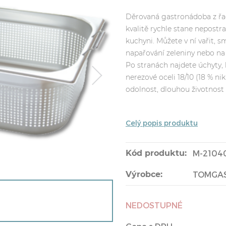
Děrovaná gastronádoba z řad
kvalitě rychle stane nepost
kuchyni. Můžete v ní vařit, s
napařování zeleniny nebo na 
Po stranách najdete úchyty,
nerezové oceli 18/10 (18 % ni
odolnost, dlouhou životnost 
Celý popis produktu
Kód produktu:
M-2104
Výrobce:
TOMGA
NEDOSTUPNÉ