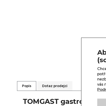
Ab
(s
Chce
potř
nezb
vás 
Dotaz prodejci
Popis
Podr
TOMGAST gastronádoba