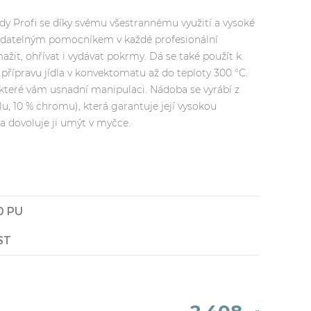
y Profi se díky svému všestrannému využití a vysoké
radatelným pomocníkem v každé profesionální
mažit, ohřívat i vydávat pokrmy. Dá se také použít k
přípravu jídla v konvektomatu až do teploty 300 °C.
 které vám usnadní manipulaci. Nádoba se vyrábí z
klu, 10 % chromu), která garantuje její vysokou
a dovoluje ji umýt v myčce.
0 PU
ST