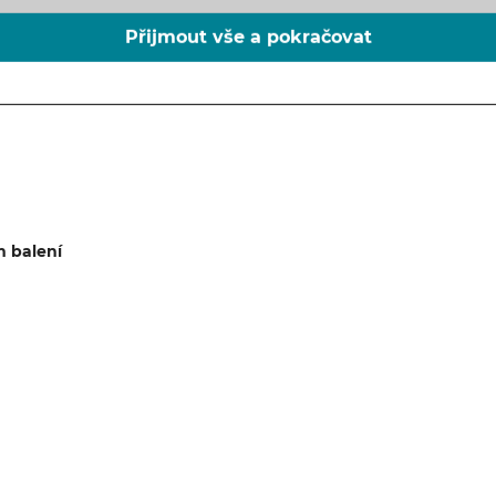
Přijmout vše a pokračovat
m balení