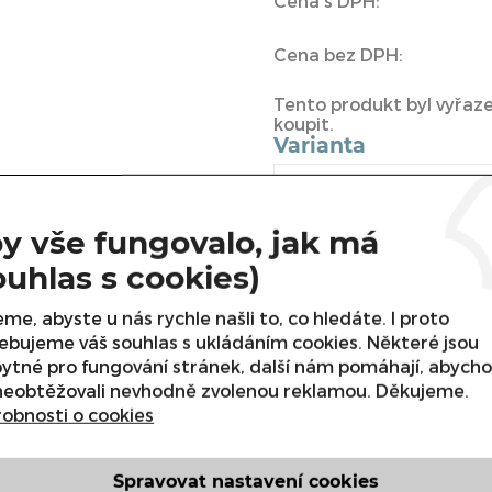
Cena s DPH:
Cena bez DPH:
Tento produkt byl vyřazen
koupit.
Varianta
y vše fungovalo, jak má
ouhlas s cookies)
me, abyste u nás rychle našli to, co hledáte. I proto
ebujeme váš souhlas s ukládáním cookies. Některé jsou
ytné pro fungování stránek, další nám pomáhají, abych
neobtěžovali nevhodně zvolenou reklamou. Děkujeme.
obnosti o cookies
 Profi děrovaná s úchyty GN
Spravovat nastavení cookies