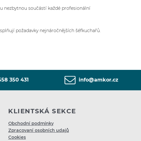
ou nezbytnou součástí každé profesionální
splňují požadavky nejnáročnějších šéfkuchařů.
558 350 431
info@amkor.cz
KLIENTSKÁ SEKCE
Obchodní podmínky
Zpracovaní osobních udajů
Cookies