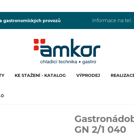
informace na tel.:
 a gastronomických provozů
TY
KE STAŽENÍ - KATALOG
VÝPRODEJ
REALIZAC
40
Gastronádob
GN 2/1 040