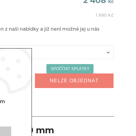
2 408
Kč
1 990
Kč
 z naší nabídky a již není možné jej u nás
NELZE OBJEDNAT
om
 2/1 040 mm