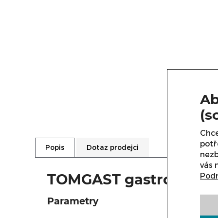
Ab
(s
Chce
potř
Dotaz prodejci
Popis
nezb
vás 
Podr
TOMGAST gastronádoba
Parametry