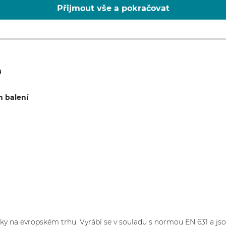
Přijmout vše a pokračovat
ů
m balení
čky na evropském trhu. Vyrábí se v souladu s normou EN 631 a js