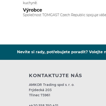
kuchyně.
Výrobce
Společnost TOMGAST Czech Republic spojuje vášeň p
Nevíte si rady, potřebujete poradit? Volejte n
KONTAKTUJTE NÁS
AMKOR Trading spol s. r. o.
Frýdecká 203
Třinec 73961
+420 558 350 431