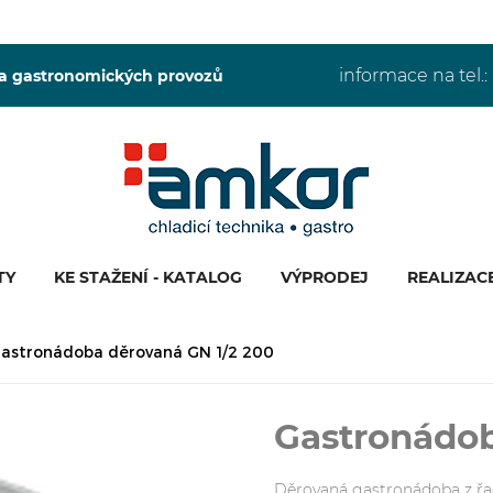
informace na tel.:
 a gastronomických provozů
TY
KE STAŽENÍ - KATALOG
VÝPRODEJ
REALIZAC
astronádoba děrovaná GN 1/2 200
Gastronádob
Děrovaná gastronádoba z řad