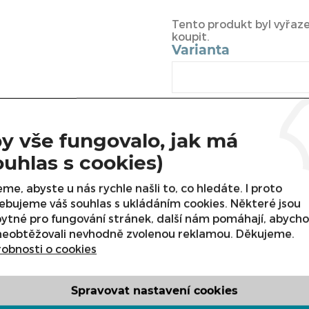
Tento produkt byl vyřazen
koupit.
Varianta
y vše fungovalo, jak má
ouhlas s cookies)
me, abyste u nás rychle našli to, co hledáte. I proto
ebujeme váš souhlas s ukládáním cookies. Některé jsou
ytné pro fungování stránek, další nám pomáhají, abych
neobtěžovali nevhodně zvolenou reklamou. Děkujeme.
obnosti o cookies
 Profi děrovaná GN 1/2 200
Spravovat nastavení cookies