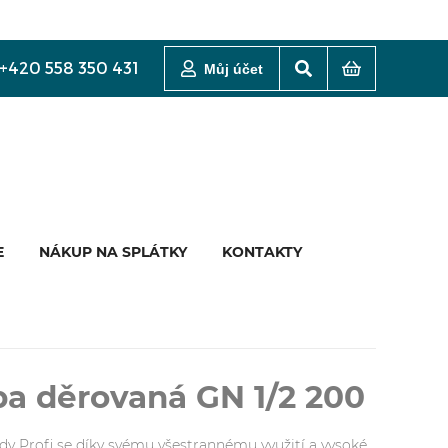
+420 558 350 431
Můj účet
E
NÁKUP NA SPLÁTKY
KONTAKTY
a děrovaná GN 1/2 200
y Profi se díky svému všestrannému využití a vysoké