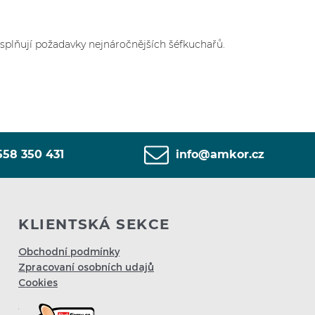
splňují požadavky nejnáročnějších šéfkuchařů.
558 350 431
info@amkor.cz
KLIENTSKÁ SEKCE
Obchodní podmínky
Zpracovaní osobních udajů
Cookies