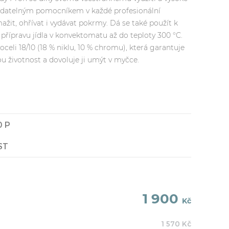
radatelným pomocníkem v každé profesionální
mažit, ohřívat i vydávat pokrmy. Dá se také použít k
přípravu jídla v konvektomatu až do teploty 300 °C.
celi 18/10 (18 % niklu, 10 % chromu), která garantuje
ou životnost a dovoluje ji umýt v myčce.
0 P
ST
1 900
Kč
1 570
Kč