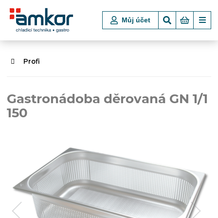
Můj účet
Profi
Gastronádoba děrovaná GN 1/1
150