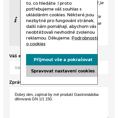
Potřebujete poradit, který produkt je
to, co hledáte. I proto
potřebujeme váš souhlas s
přesně pro Vás?
ukládáním cookies. Některé jsou
Nevíte si rady s výběrem nebo máte
nezbytné pro fungování stránek,
jakékoliv další otázky? Neváhejte se
další nám pomáhají, abychom vás
na nás obrátit a my Vám rádi
neobtěžovali nevhodně zvolenou
pomůžeme.
reklamou. Děkujeme.
Podrobnosti
o cookies
Váš e-mail
Přijmout vše a pokračovat
Spravovat nastavení cookies
Zpráva