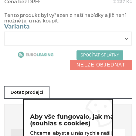
Cena bez DPH:
2 237
Kč
Tento produkt byl vyřazen z naší nabídky a již není
možné jej u nás koupit.
Varianta
NELZE OBJEDNAT
Dotaz prodejci
Dotaz prodejci
Aby vše fungovalo, jak má
(souhlas s cookies)
Chceme, abyste u nás rychle našli