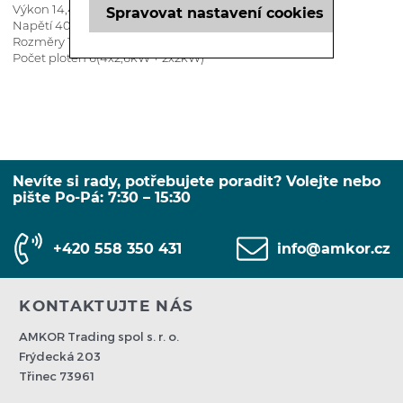
Výkon 14,4 kW
Spravovat nastavení cookies
Napětí 400V / 50Hz
Rozměry 1200x700x280
Počet ploten 6(4x2,6kW + 2x2kW)
Nevíte si rady, potřebujete poradit? Volejte nebo
pište Po-Pá: 7:30 – 15:30
+420 558 350 431
info@amkor.cz
KONTAKTUJTE NÁS
AMKOR Trading spol s. r. o.
Frýdecká 203
Třinec 73961