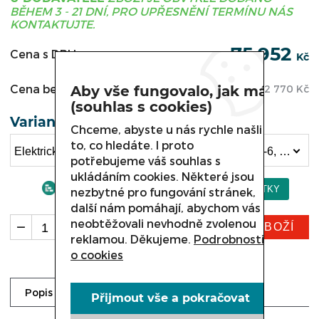
BĚHEM 3 - 21 DNÍ, PRO UPŘESNĚNÍ TERMÍNU NÁS
KONTAKTUJTE.
75 952
Cena s DPH:
Kč
Cena bez DPH:
Aby vše fungovalo, jak má
62 770
Kč
(souhlas s cookies)
Varianta
Chceme, abyste u nás rychle našli
to, co hledáte. I proto
Elektrické vařidlo bez podestavby Kromet 700.KE-6, Elektrické vařidlo s uzavřenou podestavbou a dvířky 700.KE-6.SD (75 952 Kč)
potřebujeme váš souhlas s
ukládáním cookies. Některé jsou
nezbytné pro fungování stránek,
další nám pomáhají, abychom vás
neobtěžovali nevhodně zvolenou
KOUPIT ZBOŽÍ
ks
reklamou. Děkujeme.
Podrobnosti
o cookies
Dotaz prodejci
Popis
Přijmout vše a pokračovat