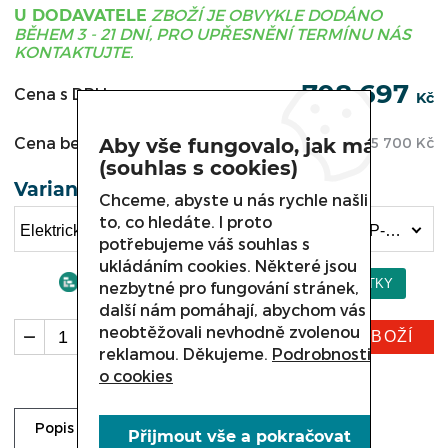
ZBOŽÍ JE OBVYKLE DODÁNO
U DODAVATELE
BĚHEM 3 - 21 DNÍ, PRO UPŘESNĚNÍ TERMÍNU NÁS
KONTAKTUJTE.
708 697
Cena s DPH:
Kč
Cena bez DPH:
585 700
Kč
Aby vše fungovalo, jak má
(souhlas s cookies)
Varianta
Chceme, abyste u nás rychle našli
to, co hledáte. I proto
Elektrická pizza pece Kromet 000.PEP-1, 000.PEP-1SE Elektrické ovládání (708 697 Kč)
potřebujeme váš souhlas s
ukládáním cookies. Některé jsou
nezbytné pro fungování stránek,
další nám pomáhají, abychom vás
neobtěžovali nevhodně zvolenou
KOUPIT ZBOŽÍ
ks
reklamou. Děkujeme.
Podrobnosti
o cookies
Ke stažení
Dotaz prodejci
Popis
Přijmout vše a pokračovat