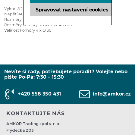
Výkon 5,2 kW
Spravovat nastavení cookies
Napětí 400V / 50Hz
Rozměry 925x690x400 mm
Rozměry komory 620x620x140 mm
Velikost komory 4 x O 30
Nevíte si rady, potřebujete poradit? Volejte nebo
pište Po-Pá: 7:30 – 15:30
+420 558 350 431
info@amkor.cz
KONTAKTUJTE NÁS
AMKOR Trading spol s. r. o.
Frýdecká 203