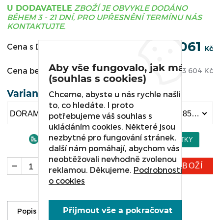
ZBOŽÍ JE OBVYKLE DODÁNO
U DODAVATELE
BĚHEM 3 - 21 DNÍ, PRO UPŘESNĚNÍ TERMÍNU NÁS
KONTAKTUJTE.
89 061
Cena s DPH:
Kč
Aby vše fungovalo, jak má
Cena bez DPH:
73 604
Kč
(souhlas s cookies)
Varianta
Chceme, abyste u nás rychle našli
to, co hledáte. I proto
DORAM STŮL , DM-94004.0.0.0.0 - 2325 x 600 x 850 mm (89 061 Kč)
potřebujeme váš souhlas s
ukládáním cookies. Některé jsou
nezbytné pro fungování stránek,
další nám pomáhají, abychom vás
neobtěžovali nevhodně zvolenou
KOUPIT ZBOŽÍ
ks
reklamou. Děkujeme.
Podrobnosti
o cookies
Přijmout vše a pokračovat
Ke stažení
Dotaz prodejci
Popis