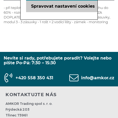
Spravovat nastavení cookies
- při teplotě okolního prostředí do +43°C a vlhkosti vzduchu do
60% - rozsah teplot od -2 do +10°C - napájení 230V/50HzZA
DOPLATEK - modul 1 - 1 zásuvka pro láhve, modul 2 - 2 zásuvky,
modul 3 - 3 zásuvky - 1 rošt + 2 vodící lišty - zámek - monitoring
Nevíte si rady, potřebujete poradit? Volejte nebo
pište Po-Pá: 7:30 – 15:30
+420 558 350 431
info@amkor.cz
KONTAKTUJTE NÁS
AMKOR Trading spol s. r. o.
Frýdecká 203
Třinec 73961