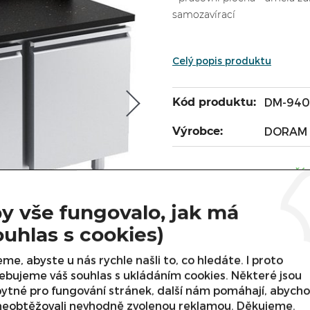
samozavírací
Celý popis produktu
Kód produktu:
DM-940
Výrobce:
DORAM
ZBOŽÍ 
U DODAVATELE
UPŘESNĚNÍ TERMÍNU NÁ
y vše fungovalo, jak má
Cena s DPH:
ouhlas s cookies)
Cena bez DPH:
me, abyste u nás rychle našli to, co hledáte. I proto
ebujeme váš souhlas s ukládáním cookies. Některé jsou
Varianta
ytné pro fungování stránek, další nám pomáhají, abych
neobtěžovali nevhodně zvolenou reklamou. Děkujeme.