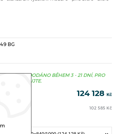
49 BG
JE OBVYKLE DODÁNO BĚHEM 3 - 21 DNÍ, PRO
S KONTAKTUJTE.
124 128
Kč
102 585
Kč
om