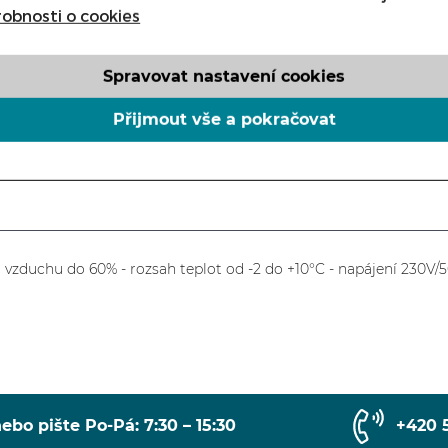
DORAM PIZZA, DM-94049 B
obnosti o cookies
Spravovat nastavení cookies
ks
Přijmout vše a pokračovat
ti vzduchu do 60% - rozsah teplot od -2 do +10°C - napájení 230V
ebo pište Po-Pá: 7:30 – 15:30
+420 