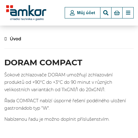
Můj účet
Úvod
DORAM COMPACT
Šokové zchlazovače DORAM umožňují zchlazování
produktů od +90°C do +3°C do 90 minut v různých
velikostních variantách od 11xGN1/1 do 20xGN1/1.
Řada COMPACT nabízí úsporné řešení podélného uložení
gastronádob typ "W".
Nabízenou řadu je možno doplnit příslušenstvím.