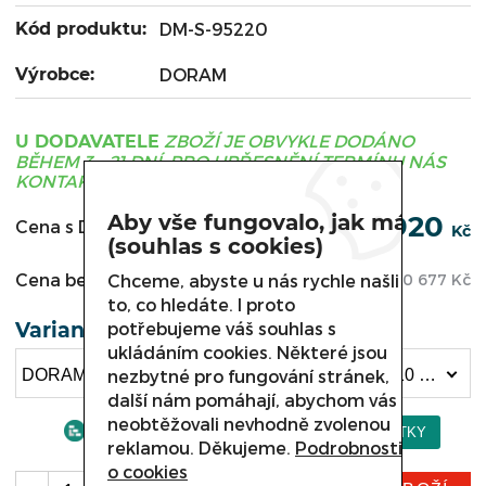
Kód produktu:
DM-S-95220
Výrobce:
DORAM
ZBOŽÍ JE OBVYKLE DODÁNO
U DODAVATELE
BĚHEM 3 - 21 DNÍ, PRO UPŘESNĚNÍ TERMÍNU NÁS
KONTAKTUJTE.
Aby vše fungovalo, jak má
254 920
Cena s DPH:
Kč
(souhlas s cookies)
Cena bez DPH:
Chceme, abyste u nás rychle našli
210 677
Kč
to, co hledáte. I proto
potřebujeme váš souhlas s
Varianta
ukládáním cookies. Některé jsou
nezbytné pro fungování stránek,
DORAM COMPACT, DM-S-95220 - 700×800×2310 mm - 20x GN1/1 (254 920 Kč)
další nám pomáhají, abychom vás
neobtěžovali nevhodně zvolenou
reklamou. Děkujeme.
Podrobnosti
o cookies