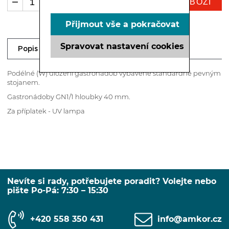
KOUPIT ZBOŽÍ
ks
Přijmout vše a pokračovat
Spravovat nastavení cookies
Ke stažení
Dotaz prodejci
Popis
Podélné (W) uložení gastronádob vybavené standardně pevným
stojanem.
Gastronádoby GN1/1 hloubky 40 mm.
Za příplatek - UV lampa
Nevíte si rady, potřebujete poradit? Volejte nebo
pište Po-Pá: 7:30 – 15:30
+420 558 350 431
info@amkor.cz