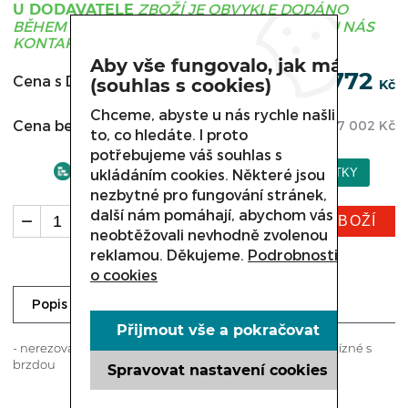
ZBOŽÍ JE OBVYKLE DODÁNO
U DODAVATELE
BĚHEM 3 - 21 DNÍ, PRO UPŘESNĚNÍ TERMÍNU NÁS
KONTAKTUJTE.
Aby vše fungovalo, jak má
44 772
Cena s DPH:
(souhlas s cookies)
Kč
Chceme, abyste u nás rychle našli
Cena bez DPH:
37 002
Kč
to, co hledáte. I proto
potřebujeme váš souhlas s
ukládáním cookies. Některé jsou
nezbytné pro fungování stránek,
další nám pomáhají, abychom vás
KOUPIT ZBOŽÍ
ks
neobtěžovali nevhodně zvolenou
reklamou. Děkujeme.
Podrobnosti
o cookies
Ke stažení
Dotaz prodejci
Popis
Přijmout vše a pokračovat
- nerezová ocel - kolečka 2 x pojízdné bez brzdy a 2 x pojízné s
brzdou
Spravovat nastavení cookies