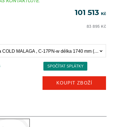
S KONTAKTUJTE.
101 513
Kč
83 895
Kč
Cukrárenská chladicí vitrína COLD MALAGA , C-17PN-w délka 1740 mm (101 513 Kč)
KOUPIT ZBOŽÍ