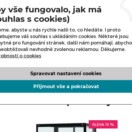
y vše fungovalo, jak má
SPERA
 V / 50 Hz
ouhlas s cookies)
dpařování kondenzátu
me, abyste u nás rychle našli to, co hledáte. I proto
ři vnější teplotě +25°C a vlhkosti do 60%)
ebujeme váš souhlas s ukládáním cookies. Některé jsou
- LED
ytné pro fungování stránek, další nám pomáhají, abych
cha (nerez na požádání)
neobtěžovali nevhodně zvolenou reklamou. Děkujeme.
obnosti o cookies
Spravovat nastavení cookies
Přijmout vše a pokračovat
Příbuzné produkty
SLEVA 15 %