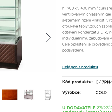
hl. 780 x v1400 mm / cukrár
ventilovaným chlazením garan
systémem řízení vlhkosti v r
ofoukává teplý vzduch zabra
odtávání kondenzátu. Díky n
individuálnímu zabudování vy
Celé opláštění je provedeno 
podsvětlena.
Celý popis produktu
Kód produktu:
C-17PN
Výrobce:
COLD
ZBOŽÍ 
U DODAVATELE