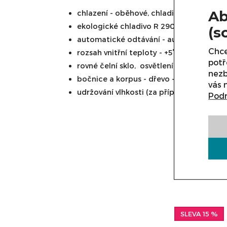
Ab
chlazení - oběhové, chladicí agregát A
ekologické chladivo R 290 napájení - 230
(s
automatické odtávání - automatické o
Chce
rozsah vnitřní teploty - +5°C do +15°C (p
potř
rovné čelní sklo, osvětlení každé police 
nezb
bočnice a korpus - dřevo - výstavní plo
vás 
udržování vlhkosti (za příplatek)
Podr
15 %
SLEVA 15 %