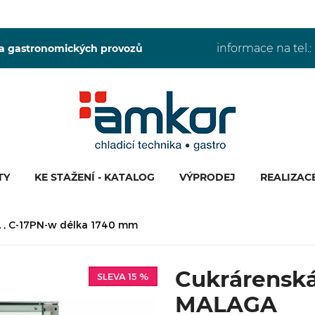
informace na tel.:
 a gastronomických provozů
TY
KE STAŽENÍ - KATALOG
VÝPRODEJ
REALIZAC
A , C-17PN-w délka 1740 mm
Cukrárenská
SLEVA 15 %
MALAGA