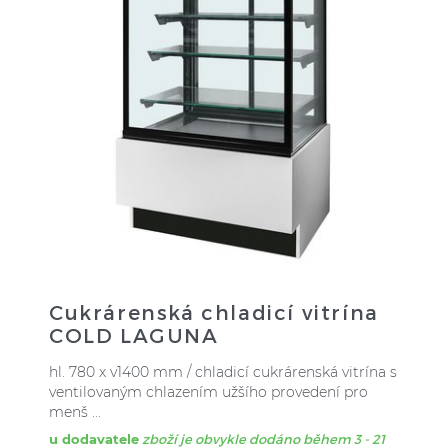
Cukrárenská chladicí vitrína
COLD LAGUNA
hl. 780 x v1400 mm / chladicí cukrárenská vitrína s
ventilovaným chlazením užšího provedení pro
menš ...
u dodavatele
zboží je obvykle dodáno během 3 - 21