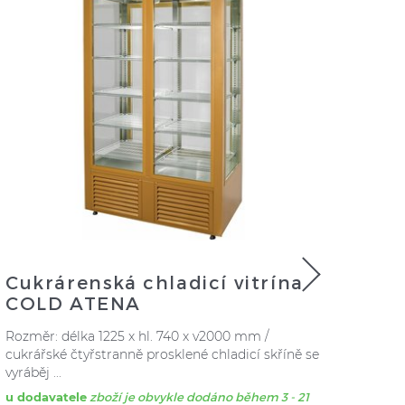
Cukrárenská chladicí vitrína
Cuk
COLD ATENA
CO
Rozměr: délka 1225 x hl. 740 x v2000 mm /
hl. 7
cukrářské čtyřstranně prosklené chladicí skříně se
MONT
vyráběj ...
chlaz
u dodavatele
zboží je obvykle dodáno během 3 - 21
u do