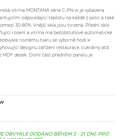
enská vitrína MONTANA série C-PN-w je vybavena
tujícím odpovídající teplotu na každé z polic a také
ozmezí 30-80%. Vnější skla jsou tvrzená. Přední sklo
ňující rosení a vitrína má bezobsluhové automatické
eobvykle rovnému tvaru se výborně hodí k
hovující designu zařízení restaurace, cukrárny atd.
z MDF desek. Dolní část předního panelu je
-w
JE OBVYKLE DODÁNO BĚHEM 3 - 21 DNÍ, PRO