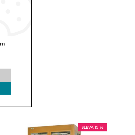
om
SLEVA 15 %