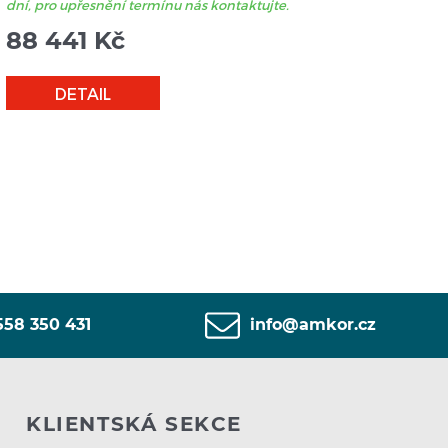
dní, pro upřesnění termínu nás kontaktujte.
dní, 
88 441
Kč
86
DETAIL
558 350 431
info@amkor.cz
KLIENTSKÁ SEKCE