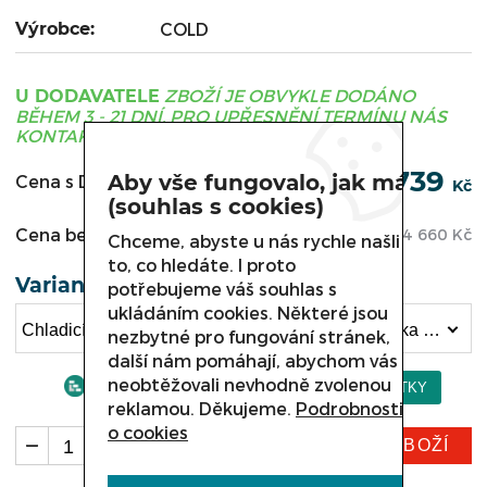
Výrobce:
COLD
ZBOŽÍ JE OBVYKLE DODÁNO
U DODAVATELE
BĚHEM 3 - 21 DNÍ, PRO UPŘESNĚNÍ TERMÍNU NÁS
KONTAKTUJTE.
259 739
Aby vše fungovalo, jak má
Cena s DPH:
Kč
(souhlas s cookies)
Cena bez DPH:
214 660
Kč
Chceme, abyste u nás rychle našli
to, co hledáte. I proto
Varianta
potřebujeme váš souhlas s
ukládáním cookies. Některé jsou
Chladicí vitrína COLD PRAGA2, R-37PDR/W délka 3750 mm bez agregátu (259 739 Kč)
nezbytné pro fungování stránek,
další nám pomáhají, abychom vás
neobtěžovali nevhodně zvolenou
reklamou. Děkujeme.
Podrobnosti
o cookies
KOUPIT ZBOŽÍ
ks