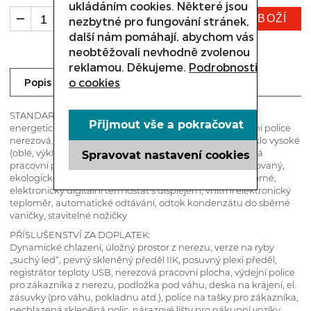
ukládáním cookies. Některé jsou
KOUPIT ZBOŽÍ
ks
nezbytné pro fungování stránek,
další nám pomáhají, abychom vás
neobtěžovali nevhodně zvolenou
reklamou. Děkujeme.
Podrobnosti
Dotaz prodejci
o cookies
Popis
STANDARD:
Přijmout vše a pokračovat
energeticky úsporné LED osvětlení (typ „maso“), výstavní police
nerezová, bočnice plechové (tloušťka 40 mm), přední sklo vysoké
(oblé, výklopné), chlazený úložný prostor z hliníku, žulová
Spravovat nastavení cookies
pracovní plocha, noční kryty, vnější korpus práškově lakovaný,
ekologická PU izolace, hlinikové profily – zlaté nebo stříbrné,
elektronický digitální termostat s displejem, vnitřní elektronický
teploměr, automatické odtávání, odtok kondenzátu do sběrné
vaničky, stavitelné nožičky
PŘÍSLUŠENSTVÍ ZA DOPLATEK:
Dynamické chlazení, úložný prostor z nerezu, verze na ryby
„suchý led“, pevný skleněný předěl IIK, posuvný plexi předěl,
registrátor teploty USB, nerezová pracovní plocha, výdejní police
pro zákazníka z nerezu, podložka pod váhu, deska na krájení, el.
zásuvky (pro váhu, pokladnu atd.), police na tašky pro zákazníka,
nechlazená skleněná polic, nárazové lišty pro nákupní vozíky,