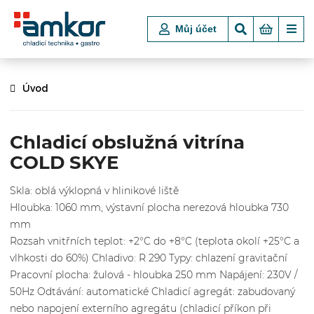
Můj účet
Úvod
Chladicí obslužná vitrína
COLD SKYE
Skla: oblá výklopná v hlinikové liště
Hloubka: 1060 mm, výstavní plocha nerezová hloubka 730
mm
Rozsah vnitřních teplot: +2°C do +8°C (teplota okolí +25°C a
vlhkosti do 60%) Chladivo: R 290 Typy: chlazení gravitační
Pracovní plocha: žulová - hloubka 250 mm Napájení: 230V /
50Hz Odtávání: automatické Chladicí agregát: zabudovaný
nebo napojení externího agregátu (chladicí příkon při