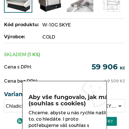
Kód produktu:
W-10G SKYE
Výrobce:
COLD
SKLADEM
(1 KS)
59 906
Cena s DPH:
Kč
Cena bez DPH:
49 509
Kč
Varianta
Aby vše fungovalo, jak má
(souhlas s cookies)
Chladicí obslužná vitrína COLD SKYE, W-10G SKYE - délka 1080 mm (59 906 Kč)
Chceme, abyste u nás rychle našli
to, co hledáte. I proto
potřebujeme váš souhlas s