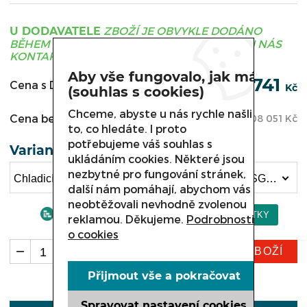
ZBOŽÍ JE OBVYKLE DODÁNO
U DODAVATELE
BĚHEM 3 - 21 DNÍ, PRO UPŘESNĚNÍ TERMÍNU NÁS
KONTAKTUJTE.
Aby vše fungovalo, jak má
130 741
Cena s DPH:
Kč
(souhlas s cookies)
Chceme, abyste u nás rychle našli
Cena bez DPH:
108 051
Kč
to, co hledáte. I proto
potřebujeme váš souhlas s
Varianta
ukládáním cookies. Některé jsou
nezbytné pro fungování stránek,
Chladicí obslužná vitrína COLD NEVADA, W-15 SGSP NZ délka 2735 mm (130 741 Kč)
další nám pomáhají, abychom vás
neobtěžovali nevhodně zvolenou
reklamou. Děkujeme.
Podrobnosti
o cookies
KOUPIT ZBOŽÍ
ks
Přijmout vše a pokračovat
Spravovat nastavení cookies