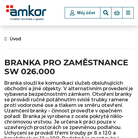
Můj účet
Úvod
BRANKA PRO ZAMĚSTNANCE
SW 026.000
Branka slouží ke komunikaci služeb obsluhujících
obchodní a jiné objekty. V alternativním provedení je
vybavena bezpečnostním zámkem. Otvoření branky
se provádí ručně potáhnutím svislé trubky ramene
proti vodorovné ose a tlakem ve směru otevření.
Uzamčení branky – činnost proveďte v opačném
pořadí. Branka je vyrobena z ocele pokryté niklo-
chromovou vrstvou. Je určena k práci pouze v
uzavřených prostorách se zpevněnou podlahou.
Uchycení se provádí třemi šrouby pr.8 x 120 a