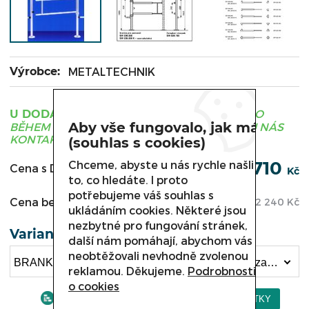
Výrobce:
METALTECHNIK
ZBOŽÍ JE OBVYKLE DODÁNO
U DODAVATELE
Aby vše fungovalo, jak má
BĚHEM 3 - 21 DNÍ, PRO UPŘESNĚNÍ TERMÍNU NÁS
KONTAKTUJTE.
(souhlas s cookies)
2 710
Chceme, abyste u nás rychle našli
Cena s DPH:
Kč
to, co hledáte. I proto
potřebujeme váš souhlas s
Cena bez DPH:
2 240
Kč
ukládáním cookies. Některé jsou
nezbytné pro fungování stránek,
Varianta
další nám pomáhají, abychom vás
neobtěžovali nevhodně zvolenou
BRANKA PRO ZAMĚSTNANCE SW 026.000 , Uzamykatelný sloupek SW 026.100 (2 710 Kč)
reklamou. Děkujeme.
Podrobnosti
o cookies