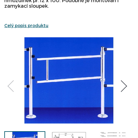
hmoždinek pr.12 x 100. Podobně je montován i
zamykací sloupek.
Celý popis produktu