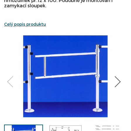
hmoždinek pr.12 x 100. Podobně je montován i
zamykací sloupek.
Celý popis produktu