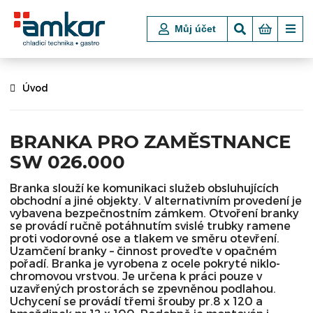
Můj účet
Úvod
BRANKA PRO ZAMĚSTNANCE
SW 026.000
Branka slouží ke komunikaci služeb obsluhujících
obchodní a jiné objekty. V alternativním provedení je
vybavena bezpečnostním zámkem. Otvoření branky
se provádí ručně potáhnutím svislé trubky ramene
proti vodorovné ose a tlakem ve směru otevření.
Uzamčení branky – činnost proveďte v opačném
pořadí. Branka je vyrobena z ocele pokryté niklo-
chromovou vrstvou. Je určena k práci pouze v
uzavřených prostorách se zpevněnou podlahou.
Uchycení se provádí třemi šrouby pr.8 x 120 a