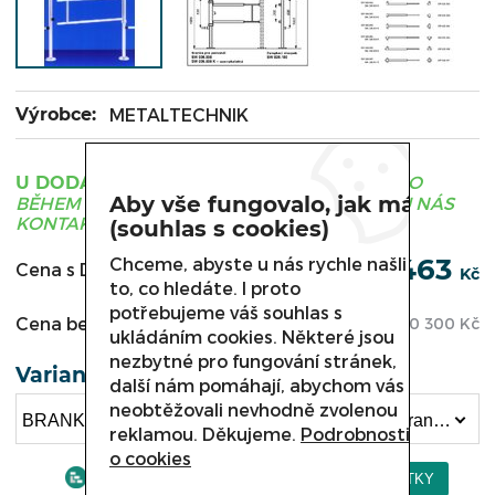
Výrobce:
METALTECHNIK
ZBOŽÍ JE OBVYKLE DODÁNO
U DODAVATELE
Aby vše fungovalo, jak má
BĚHEM 3 - 21 DNÍ, PRO UPŘESNĚNÍ TERMÍNU NÁS
KONTAKTUJTE.
(souhlas s cookies)
12 463
Chceme, abyste u nás rychle našli
Cena s DPH:
Kč
to, co hledáte. I proto
potřebujeme váš souhlas s
Cena bez DPH:
10 300
Kč
ukládáním cookies. Některé jsou
nezbytné pro fungování stránek,
Varianta
další nám pomáhají, abychom vás
neobtěžovali nevhodně zvolenou
BRANKA PRO ZAMĚSTNANCE SW 026.000 , Branka uzamykatelná SW 026.001 K (12 463 Kč)
reklamou. Děkujeme.
Podrobnosti
o cookies