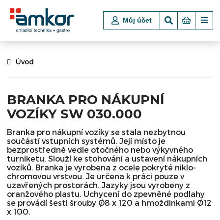
Můj účet
Úvod
BRANKA PRO NÁKUPNÍ
VOZÍKY SW 030.000
Branka pro nákupní vozíky se stala nezbytnou
součástí vstupních systémů. Její místo je
bezprostředně vedle otočného nebo výkyvného
turniketu. Slouží ke stohování a ustavení nákupních
vozíků. Branka je vyrobena z ocele pokryté niklo-
chromovou vrstvou. Je určena k práci pouze v
uzavřených prostorách. Jazyky jsou vyrobeny z
oranžového plastu. Uchycení do zpevněné podlahy
se provádí šesti šrouby Ø8 x 120 a hmoždinkami Ø12
x 100.