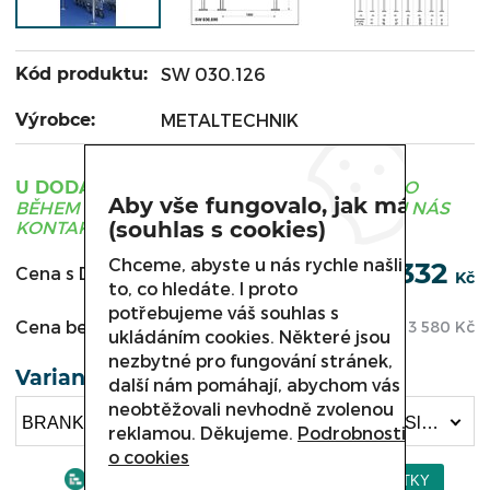
Kód produktu:
SW 030.126
Výrobce:
METALTECHNIK
ZBOŽÍ JE OBVYKLE DODÁNO
U DODAVATELE
Aby vše fungovalo, jak má
BĚHEM 3 - 21 DNÍ, PRO UPŘESNĚNÍ TERMÍNU NÁS
KONTAKTUJTE.
(souhlas s cookies)
Chceme, abyste u nás rychle našli
4 332
Cena s DPH:
Kč
to, co hledáte. I proto
potřebujeme váš souhlas s
Cena bez DPH:
3 580
Kč
ukládáním cookies. Některé jsou
nezbytné pro fungování stránek,
Varianta
další nám pomáhají, abychom vás
neobtěžovali nevhodně zvolenou
BRANKA PRO NÁKUPNÍ VOZÍKY SW 030.000 , Sloupek pro branku SW 030.126 (4 332 Kč)
reklamou. Děkujeme.
Podrobnosti
o cookies