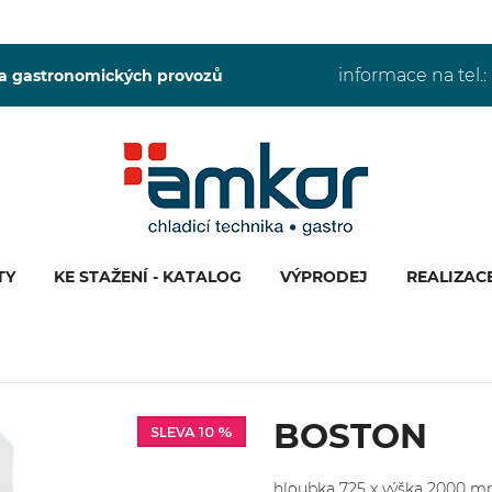
informace na tel.:
 a gastronomických provozů
TY
KE STAŽENÍ - KATALOG
VÝPRODEJ
REALIZAC
BOSTON
SLEVA 10 %
hloubka 725 x výška 2000 mm