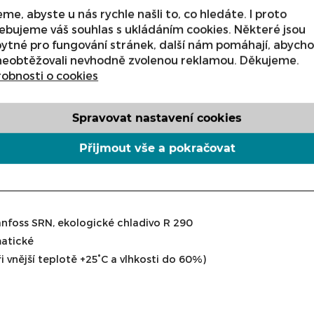
me, abyste u nás rychle našli to, co hledáte. I proto
BOSTON , S-1200 N/b (68 
ebujeme váš souhlas s ukládáním cookies. Některé jsou
ytné pro fungování stránek, další nám pomáhají, abych
neobtěžovali nevhodně zvolenou reklamou. Děkujeme.
obnosti o cookies
ks
Spravovat nastavení cookies
Přijmout vše a pokračovat
Danfoss SRN, ekologické chladivo R 290
matické
ři vnější teplotě +25°C a vlhkosti do 60%)