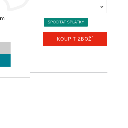
154 Kč)
om
KOUPIT ZBOŽÍ