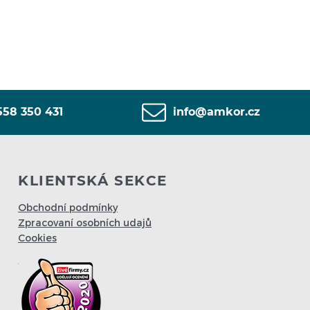
558 350 431
info@amkor.cz
KLIENTSKÁ SEKCE
Obchodní podmínky
Zpracovaní osobních udajů
Cookies