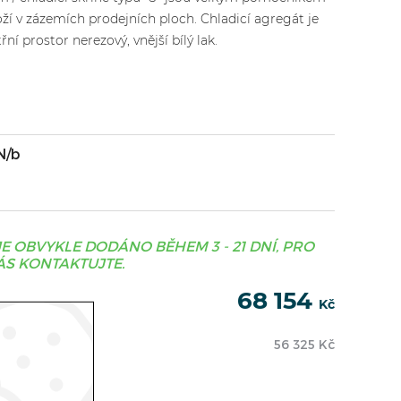
ží v zázemích prodejních ploch. Chladicí agregát je
ní prostor nerezový, vnější bílý lak.
N/b
JE OBVYKLE DODÁNO BĚHEM 3 - 21 DNÍ, PRO
S KONTAKTUJTE.
68 154
Kč
56 325
Kč