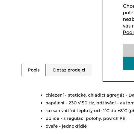
Chce
potř
nezb
vás 
Podr
Dotaz prodejci
Popis
chlazení - statické, chladicí agregát - 
napájení - 230 V 50 Hz, odtávání - auto
rozsah vnitřní teploty od -1°C do +8°C (p
police - s regulací polohy, povrch PE
dveře - jednokřídlé