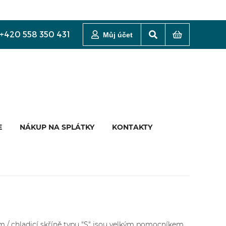
+420 558 350 431
Můj účet
E
NÁKUP NA SPLÁTKY
KONTAKTY
 / chladicí skříně typu "S" jsou velkým pomocníkem