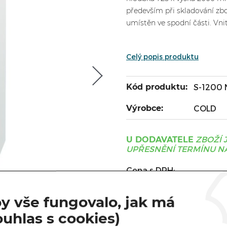
především při skladování zbo
umístěn ve spodní části. Vnitř
Celý popis produktu
Kód produktu:
S-1200 
Výrobce:
COLD
ZBOŽÍ 
U DODAVATELE
UPŘESNĚNÍ TERMÍNU NÁ
Cena s DPH:
Cena bez DPH:
y vše fungovalo, jak má
ouhlas s cookies)
Varianta