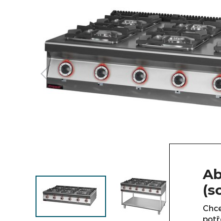
Ab
(s
Chce
potř