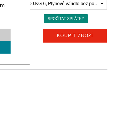
Plynové vařidlo bez podestavby Kromet 900.KG-6, Plynové vařidlo bez podestavby 900.KG-6 (82 328 Kč)
om
KOUPIT ZBOŽÍ