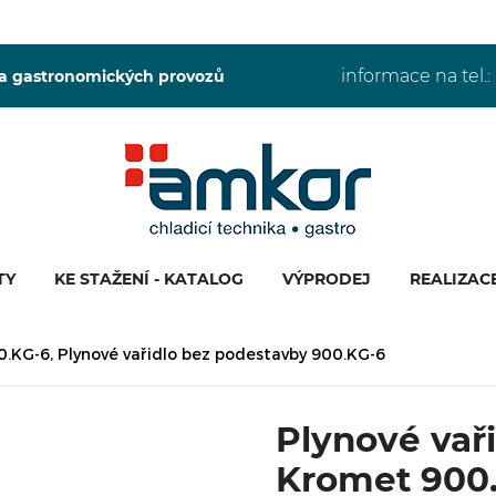
informace na tel.:
 a gastronomických provozů
TY
KE STAŽENÍ - KATALOG
VÝPRODEJ
REALIZAC
0.KG-6, Plynové vařidlo bez podestavby 900.KG-6
Plynové vař
Kromet 900