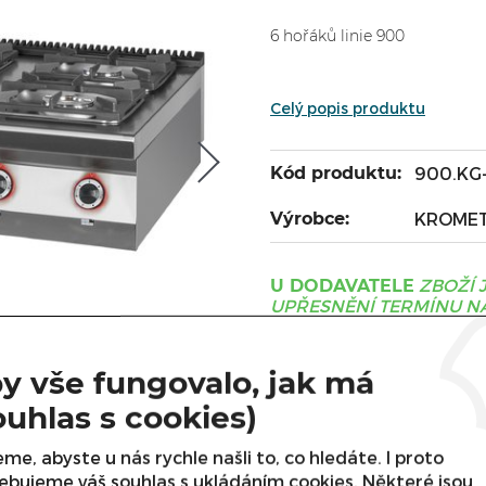
6 hořáků linie 900
Celý popis produktu
Kód produktu:
900.KG
Výrobce:
KROME
ZBOŽÍ 
U DODAVATELE
UPŘESNĚNÍ TERMÍNU NÁ
Cena s DPH:
y vše fungovalo, jak má
Cena bez DPH:
ouhlas s cookies)
Varianta
me, abyste u nás rychle našli to, co hledáte. I proto
ebujeme váš souhlas s ukládáním cookies. Některé jsou