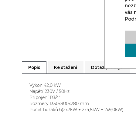
nezb
vás 
Podr
Ke stažení
Dotaz prodejci
Popis
Výkon 42,0 kW
Napětí 230V / 50Hz
Připojení R3/4“
Rozměry 1350x900x280 mm
Počet hořáků 6(2x7kW + 2x4,5kW + 2x9,0kW)