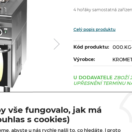
4 hořáky samostatná zařízen
Celý popis produktu
Kód produktu:
000.KG-
Výrobce:
KROME
ZBOŽÍ 
U DODAVATELE
UPŘESNĚNÍ TERMÍNU NÁ
Cena s DPH:
y vše fungovalo, jak má
Cena bez DPH:
ouhlas s cookies)
me, abyste u nás rychle našli to, co hledáte. I proto