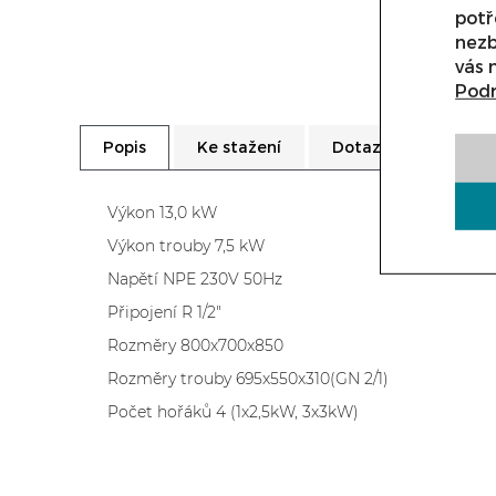
potř
nezb
vás 
Podr
Ke stažení
Dotaz prodejci
Popis
Výkon 13,0 kW
Výkon trouby 7,5 kW
Napětí NPE 230V 50Hz
Připojení R 1/2"
Rozměry 800x700x850
Rozměry trouby 695x550x310(GN 2/1)
Počet hořáků 4 (1x2,5kW, 3x3kW)