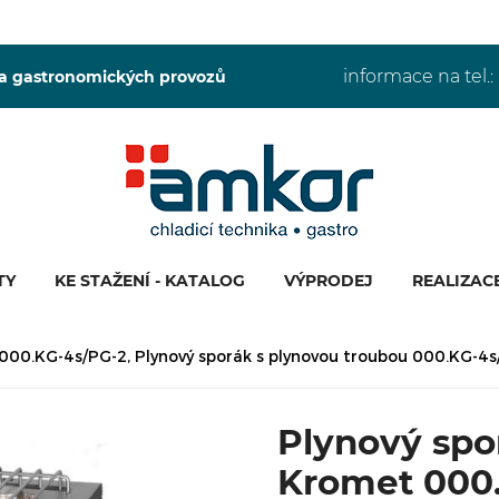
informace na tel.:
 a gastronomických provozů
TY
KE STAŽENÍ - KATALOG
VÝPRODEJ
REALIZAC
 000.KG-4s/PG-2, Plynový sporák s plynovou troubou 000.KG-4
Plynový spo
Kromet 000