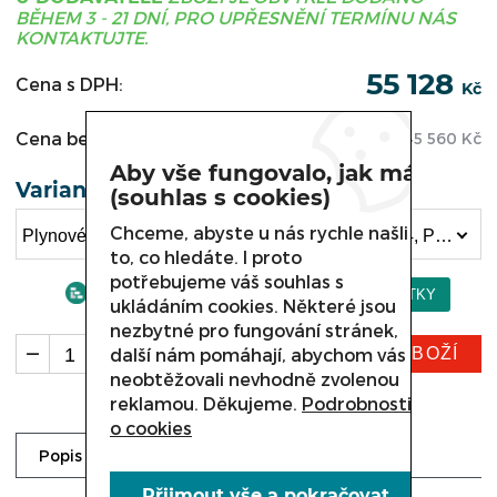
BĚHEM 3 - 21 DNÍ, PRO UPŘESNĚNÍ TERMÍNU NÁS
KONTAKTUJTE.
55 128
Cena s DPH:
Kč
Cena bez DPH:
45 560
Kč
Aby vše fungovalo, jak má
Varianta
(souhlas s cookies)
Chceme, abyste u nás rychle našli
Plynové vařidlo bez podestavby Kromet 700.KG-4, Plynové vařidlo bez podestavby 700.KG-4 (55 128 Kč)
to, co hledáte. I proto
potřebujeme váš souhlas s
ukládáním cookies. Některé jsou
nezbytné pro fungování stránek,
KOUPIT ZBOŽÍ
další nám pomáhají, abychom vás
ks
neobtěžovali nevhodně zvolenou
reklamou. Děkujeme.
Podrobnosti
o cookies
Ke stažení
Dotaz prodejci
Popis
Přijmout vše a pokračovat