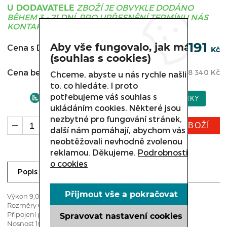
ZBOŽÍ JE OBVYKLE DODÁNO
U DODAVATELE
BĚHEM 3 - 21 DNÍ, PRO UPŘESNĚNÍ TERMÍNU NÁS
KONTAKTUJTE.
22 191
Aby vše fungovalo, jak má
Cena s DPH:
Kč
(souhlas s cookies)
Cena bez DPH:
18 340
Kč
Chceme, abyste u nás rychle našli
to, co hledáte. I proto
potřebujeme váš souhlas s
ukládáním cookies. Některé jsou
nezbytné pro fungování stránek,
KOUPIT ZBOŽÍ
ks
další nám pomáhají, abychom vás
neobtěžovali nevhodně zvolenou
reklamou. Děkujeme.
Podrobnosti
o cookies
Ke stažení
Dotaz prodejci
Popis
Přijmout vše a pokračovat
Výkon 9,0 kW
Rozměry 600x650x400 mm
Připojení plynu R1/2“
Spravovat nastavení cookies
Nosnost 100kg